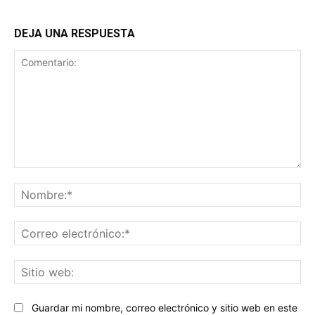
DEJA UNA RESPUESTA
Comentario:
No
Co
ele
Sit
we
Guardar mi nombre, correo electrónico y sitio web en este