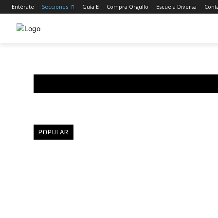
Entérate
Secciones
Guía E
Compra Orgullo
Escuela Diversa
Cont
POPULAR