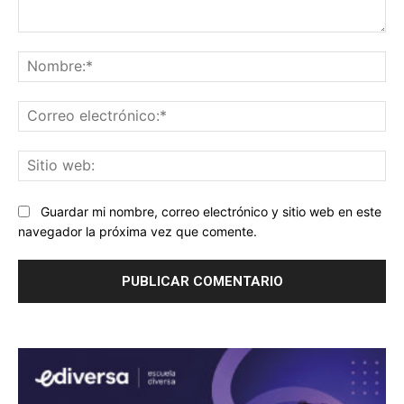
Comentario:
No
Co
ele
Sit
we
Guardar mi nombre, correo electrónico y sitio web en este
navegador la próxima vez que comente.