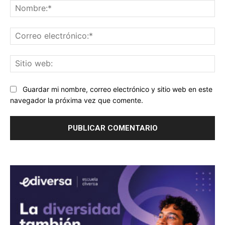
No
Co
ele
Sit
we
Guardar mi nombre, correo electrónico y sitio web en este
navegador la próxima vez que comente.