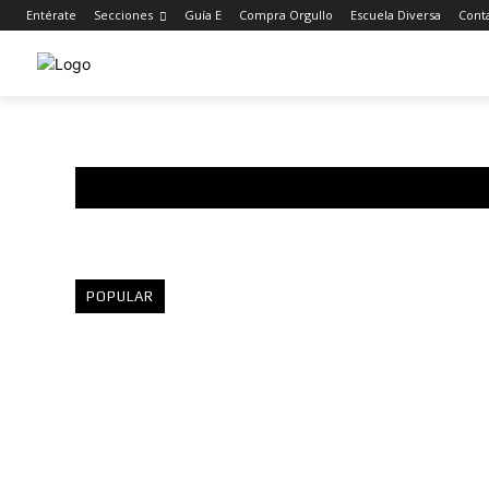
Entérate
Secciones
Guía E
Compra Orgullo
Escuela Diversa
Cont
POPULAR