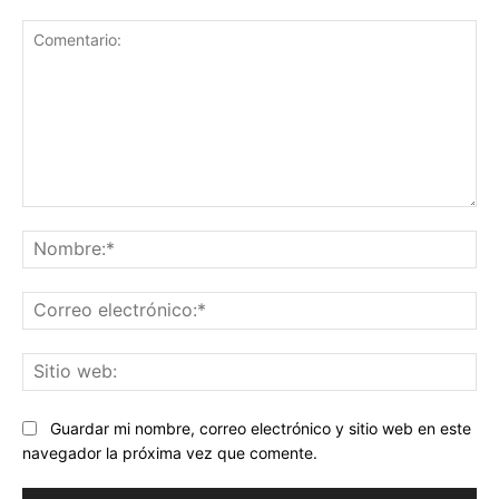
Comentario:
No
Co
ele
Sit
we
Guardar mi nombre, correo electrónico y sitio web en este
navegador la próxima vez que comente.