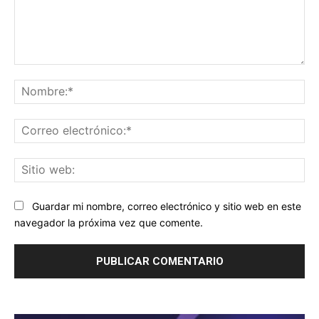
Comentario:
No
Co
ele
Sit
we
Guardar mi nombre, correo electrónico y sitio web en este
navegador la próxima vez que comente.