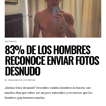
ENTÉRATE
83% DE LOS HOMBRES
RECONOCE ENVIAR FOTOS
DESNUDO
EL POBLADO EN HISTORIAS
¿Envías fotos desnudo? Descubre cuántos hombres lo hacen, son
muchos.Hay que saber ser un poco autocrítico y reconocer que los
hombres gay tenemos mucha...