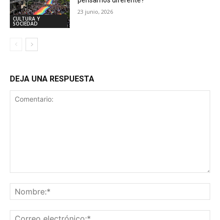
23 junio, 2026
CULTURA Y
SOCIEDAD
DEJA UNA RESPUESTA
Comentario:
No
Co