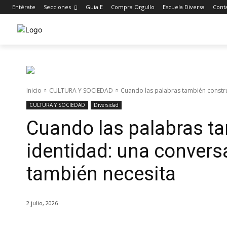
Entérate
Secciones
Guía E
Compra Orgullo
Escuela Diversa
Cont
Inicio
CULTURA Y SOCIEDAD
Cuando las palabras también constr
CULTURA Y SOCIEDAD
Diversidad
Cuando las palabras t
identidad: una conver
también necesita
2 julio, 2026