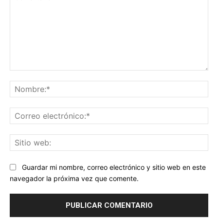
Comentario:
No
Co
ele
Sit
we
Guardar mi nombre, correo electrónico y sitio web en este
navegador la próxima vez que comente.