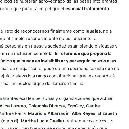
licos se hubieran aprovechado de las bases intolerantes
rendo que pusiera en peligro el
especial tratamiento
a al reto de reconocernos finalmente como
iguales
, no a
ero el simple reconocimiento no es suficiente, el
é personas en nuestra sociedad están siendo olvidadas y
para su inclusión completa.
El referendo que propone la
único que busca es invisibilizar y perseguir, no solo a las
más de cargar con el peso de una sociedad sexista que no
ejuicio elevado a rango constitucional que les recordará
rmar un núcleo digno de llamarse familia.
nazantes existen personas y organizaciones que actúan
élica Lozano
,
Colombia Diversa
,
EgoCity
,
Caribe
 Andrea Parra,
Mauricio Albarracín
,
Alba Reyes
,
Elizabeth
(q.e.p.d)
,
Martha Lucía Cuellar
, entre muchxs otrxs. Lo
cho ha sido tan bueno que existe una generación que