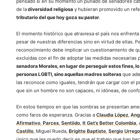
pensado si en su momento un puñado de senadores cató
de la
diversidad religiosa
y hubieran promovido un refe
tributario del que hoy goza su pastor
.
El momento histórico que atraviesa el país nos enfrent
pesar de nuestras diferencias sino en virtud de ellas. P
reconocimiento debe implicar un cuestionamiento de qu
excluidas con el fin de adoptar las medidas necesarias 
senadora Morales, en lugar de perseguir estos fines, lo 
personas LGBTI, sino aquellas madres solteras
que ade
las reconoce como iguales, tendrán que cargar con el pr
que sin un hombre no son capaces, ni idóneas, de confo
En estos tiempos en que las sombras se presentan ame
como faros de esperanza. Gracias a
Claudia López
,
Ang
Afirmativo
,
Parces
,
Sentiido
,
It Get’s Better Colombia
,
Castillo
, Miguel Rueda,
Brigitte Baptiste
,
Sergio Urrego 
único que les puedo decir es que el trabajo que han he