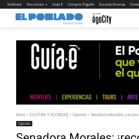
Entérate
Secciones
Guía E
Compra Orgullo
Escuela Diversa
Cont
Inicio
CULTURA Y SOCIEDAD
Opinión
Senadora Morales: ¡recon
Opinión
Senadora Morales: ¡r