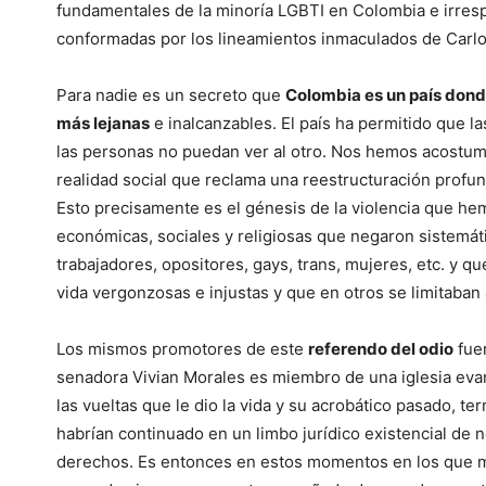
fundamentales de la minoría LGBTI en Colombia e irresp
conformadas por los lineamientos inmaculados de Carlo
Para nadie es un secreto que
Colombia es un país donde 
más lejanas
e inalcanzables. El país ha permitido que l
las personas no puedan ver al otro. Nos hemos acostumb
realidad social que reclama una reestructuración profund
Esto precisamente es el génesis de la violencia que hem
económicas, sociales y religiosas que negaron sistemá
trabajadores, opositores, gays, trans, mujeres, etc. y q
vida vergonzosas e injustas y que en otros se limitaban 
Los mismos promotores de este
referendo del odio
fuer
senadora Vivian Morales es miembro de una iglesia evan
las vueltas que le dio la vida y su acrobático pasado, t
habrían continuado en un limbo jurídico existencial de 
derechos. Es entonces en estos momentos en los que me