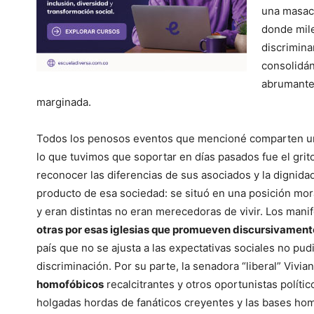
una masacr
donde mil
discrimina
consolidán
abrumante 
marginada.
Todos los penosos eventos que mencioné comparten 
lo que tuvimos que soportar en días pasados fue el gri
reconocer las diferencias de sus asociados y la dignida
producto de esa sociedad: se situó en una posición mor
y eran distintas no eran merecedoras de vivir. Los mani
otras por esas iglesias que promueven discursivamente
país que no se ajusta a las expectativas sociales no pud
discriminación. Por su parte, la senadora “liberal” Vivi
homofóbicos
recalcitrantes y otros oportunistas polític
holgadas hordas de fanáticos creyentes y las bases ho