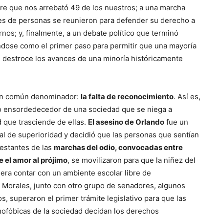
e que nos arrebató 49 de los nuestros; a una marcha
es de personas se reunieron para defender su derecho a
rnos; y, finalmente, a un debate político que terminó
dose como el primer paso para permitir que una mayoría
destroce los avances de una minoría históricamente
un común denominador:
la falta de reconocimiento
. Así es,
to ensordedecedor de una sociedad que se niega a
d que trasciende de ellas.
El asesino de Orlando
fue un
al de superioridad y decidió que las personas que sentían
festantes de las
marchas del odio, convocadas entre
 el amor al prójimo
, se movilizaron para que la niñez del
iera contar con un ambiente escolar libre de
an Morales, junto con otro grupo de senadores, algunos
os, superaron el primer trámite legislativo para que las
mofóbicas de la sociedad decidan los derechos