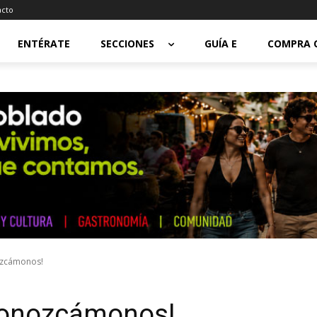
acto
ENTÉRATE
SECCIONES
GUÍA E
COMPRA 
ozcámonos!
econozcámonos!