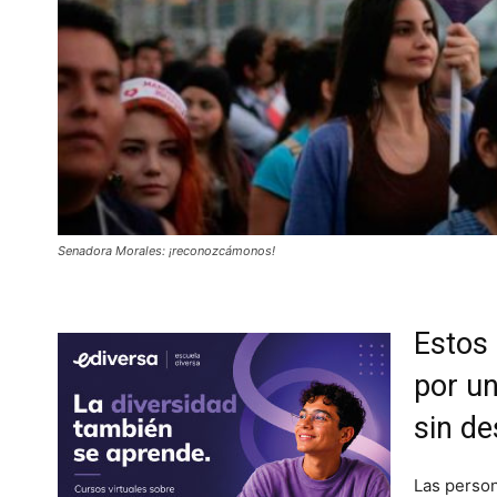
Senadora Morales: ¡reconozcámonos!
Estos
por u
sin d
Las perso