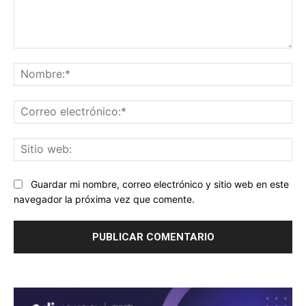
Comentario:
No
Co
ele
Sit
we
Guardar mi nombre, correo electrónico y sitio web en este
navegador la próxima vez que comente.