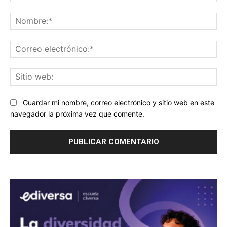
Comentario:
No
Co
ele
Sit
we
Guardar mi nombre, correo electrónico y sitio web en este
navegador la próxima vez que comente.