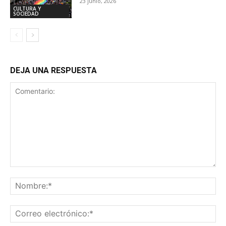
23 junio, 2026
CULTURA Y
SOCIEDAD
DEJA UNA RESPUESTA
Comentario:
No
Co
ele