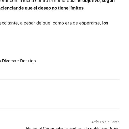
orar con la lucha contra la homofobia.
El objetivo, según
ienciar de que el deseo no tiene límites
.
excitante, a pesar de que, como era de esperarse,
los
Artículo siguiente
National Geographic visibiliza a la población trans