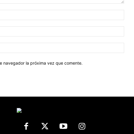
Nomb
Corr
elect
Sitio
web:
ste navegador la próxima vez que comente.