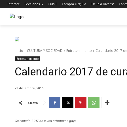
Entérate
Secciones
Guía E
Compra Orgullo
Escuela Diversa
Cont
Inicio
CULTURA Y SOCIEDAD
Entretenimiento
Calendario 2017 de
Entretenimiento
Calendario 2017 de cu
23 diciembre, 2016
Cuota
Calendario 2017 de curas ortodoxos gays