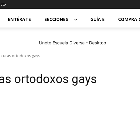
acto
ENTÉRATE
SECCIONES
GUÍA E
COMPRA 
 curas ortodoxos gays
ras ortodoxos gays