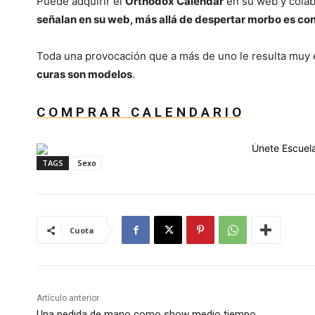
Puede adquirir el
Orthodox Calendar
en su web y colab
señalan en su web, más allá de despertar morbo es conc
Toda una provocación que a más de uno le resulta muy 
curas son modelos
.
C O M P R A R C A L E N D A R I O
TAGS
Sexo
Cuota
Artículo anterior
Una pedida de mano como show medio tiempo