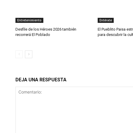
Entretenimiento
Entérate
Desfile de los Héroes 2026 también
El Pueblito Paisa est
recorrerá El Poblado
para descubrir la cul
DEJA UNA RESPUESTA