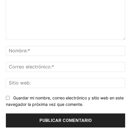
Comentario:
No
Co
ele
Sit
we
Guardar mi nombre, correo electrónico y sitio web en este
navegador la próxima vez que comente.