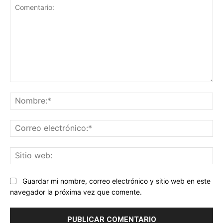
Comentario:
No
Co
ele
Sit
we
Guardar mi nombre, correo electrónico y sitio web en este
navegador la próxima vez que comente.