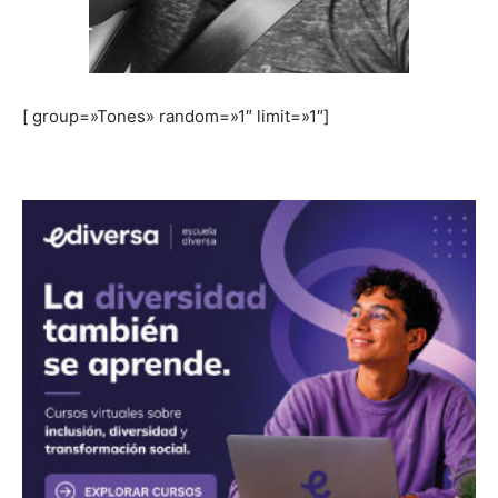
[ group=»Tones» random=»1″ limit=»1″]