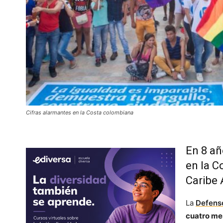
Cifras alarmantes en la Costa colombiana
En 8 añ
en la C
Caribe 
La
Defenso
cuatro me