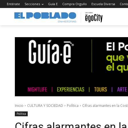
Entérate
Secciones
Guía E
Compra Orgullo
Escuela Diversa
Cont
Inicio
CULTURA Y SOCIEDAD
Política
Cifras alarmantes en la Cos
Política
Cifras alarmantes en l