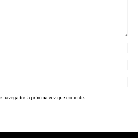
Nomb
Corr
elect
Sitio
web:
ste navegador la próxima vez que comente.