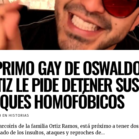
PRIMO GAY DE OSWALD
IZ LE PIDE DETENER SUS
AQUES HOMOFÓBICOS
O EN HISTORIAS
arcoiris de la familia Ortiz Ramos, está próximo a tener dos
ado de los insultos, ataques y reproches de...