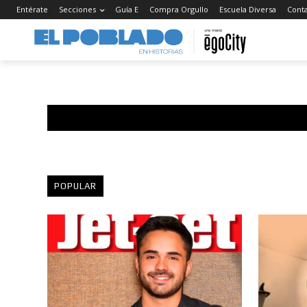
Entérate
Secciones
Guía E
Compra Orgullo
Escuela Diversa
Cont
POPULAR