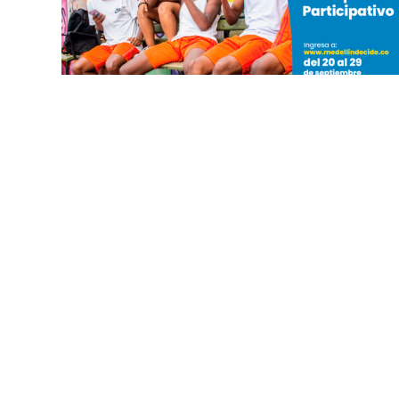
¡Comenzaron las votaciones para decidir
$250.000 millones del Presupuesto
Participativo en Medellín!