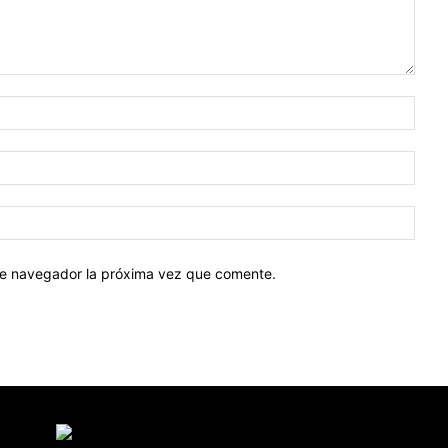
Nomb
Corr
elect
Sitio
web:
ste navegador la próxima vez que comente.