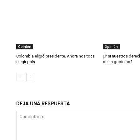
Opinión
Opinión
Colombia eligió presidente. Ahora nos toca
¿Y si nuestros dere
elegir país
de un gobierno?
DEJA UNA RESPUESTA