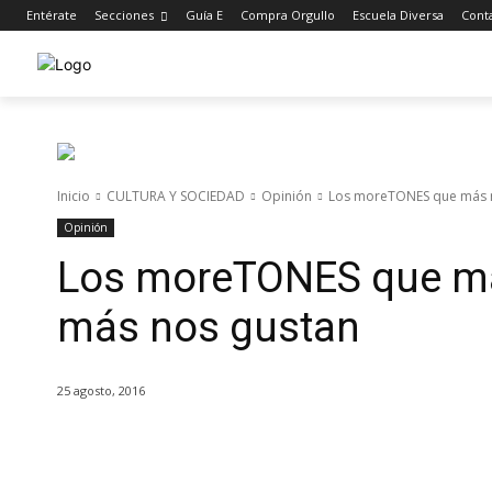
Entérate
Secciones
Guía E
Compra Orgullo
Escuela Diversa
Cont
Inicio
CULTURA Y SOCIEDAD
Opinión
Los moreTONES que más n
Opinión
Los moreTONES que más
más nos gustan
25 agosto, 2016
Cuota