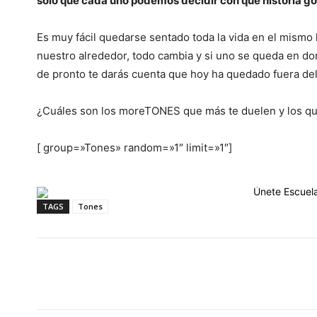
solo que cada uno podemos decidir con qué historia g
Es muy fácil quedarse sentado toda la vida en el mismo 
nuestro alrededor, todo cambia y si uno se queda en don
de pronto te darás cuenta que hoy ha quedado fuera del
¿Cuáles son los moreTONES que más te duelen y los qu
[ group=»Tones» random=»1″ limit=»1″]
TAGS
Tones
Cuota