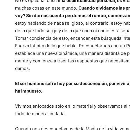
No es opcional buscar
la espiritualidad personal, es vit
muchas cosas en este mundo.
Cuando olvidamos las p
voy? Sin darnos cuenta perdemos el rumbo, comenzamo
estoy hablando de nada religioso, al contrario, estoy ha
de la que todo surge y de la que nada ni nadie está sep
Tomar conciencia de esto, encender esta búsqueda inter
Fuerza Infinita de la que hablo. Reconectarnos con un Pr
establece una nueva dinámica, una manera distinta de 
mente y comienza a traer las respuestas que necesitam
damos.
El ser humano sufre hoy por su desconexión, por vivir a
ha impuesto.
Vivimos enfocados solo en lo material y observamos a
todo de manera limitada.
Cuando nos desconectamos de la Magia de la vida vemos t