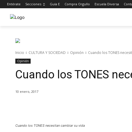
Entérate
Secciones
Guía E
Compra Orgullo
Escuela Diversa
Cont
Inicio
CULTURA Y SOCIEDAD
Opinión
Cuando los TONES necesit
Opinión
Cuando los TONES nece
10 enero, 2017
Cuota
Cuando los TONES necesitan cambiar su vida