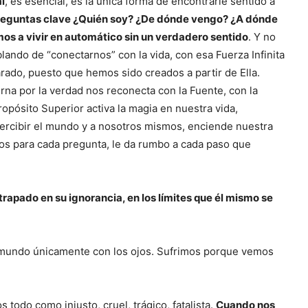
al
, es esencial, es la única forma de encontrarle sentido a
reguntas clave ¿Quién soy? ¿De dónde vengo? ¿A dónde
s a vivir en automático sin un verdadero sentido
. Y no
blando de “conectarnos” con la vida, con esa Fuerza Infinita
arado, puesto que hemos sido creados a partir de Ella.
na por la verdad nos reconecta con la Fuente, con la
opósito Superior activa la magia en nuestra vida,
percibir el mundo y a nosotros mismos, enciende nuestra
os para cada pregunta, le da rumbo a cada paso que
trapado en su ignorancia, en los límites que él mismo se
l mundo únicamente con los ojos. Sufrimos porque vemos
odo como injusto, cruel, trágico, fatalista.
Cuando nos