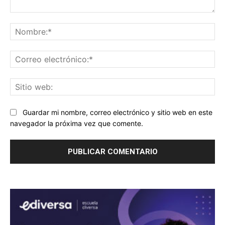
Comentario:
No
Co
ele
Sit
we
Guardar mi nombre, correo electrónico y sitio web en este
navegador la próxima vez que comente.