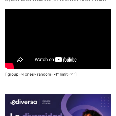
[ group=»Tones» random=»1″ limit=»1″]