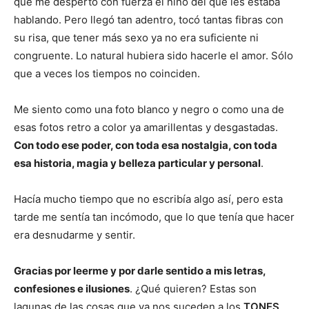
que me despertó con fuerza el niño del que les estaba
hablando. Pero llegó tan adentro, tocó tantas fibras con
su risa, que tener más sexo ya no era suficiente ni
congruente. Lo natural hubiera sido hacerle el amor. Sólo
que a veces los tiempos no coinciden.
Me siento como una foto blanco y negro o como una de
esas fotos retro a color ya amarillentas y desgastadas.
Con todo ese poder, con toda esa nostalgia, con toda
esa historia, magia y belleza particular y personal
.
Hacía mucho tiempo que no escribía algo así, pero esta
tarde me sentía tan incómodo, que lo que tenía que hacer
era desnudarme y sentir.
Gracias por leerme y por darle sentido a mis letras,
confesiones e ilusiones
. ¿Qué quieren? Estas son
lagunas de las cosas que ya nos suceden a los
TONES
.