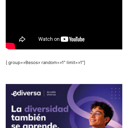
[ group=»Besos» random=»1″ limit=»1″]