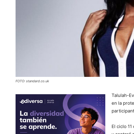
FOTO: standard.co.uk
Talulah-Ev
en la prot
participa
El ciclo 1