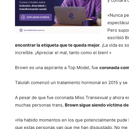
y contará 
«Nunca pen
espectácul
Pero supon
escribió B
encontrar la etiqueta que te queda mejor
. ¡La vida es 
increíble. ¡Apreciar el mal, tanto como el bien! »
Brown es una aspirante a Top Model, fue
coronada com
Talulah comenzó un tratamiento hormonal en 2015 y se 
A pesar de que fue coronada Miss Transexual y ahora es u
muchas personas trans,
Brown sigue siendo víctima de
«Ha habido momentos en los que potencialmente pude h
que estas personas van que me han disgustado. No me q