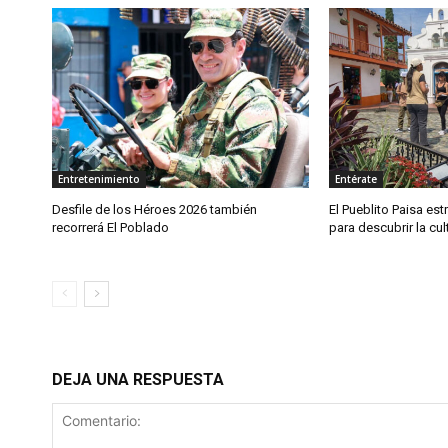
Entretenimiento
Entérate
Desfile de los Héroes 2026 también
El Pueblito Paisa est
recorrerá El Poblado
para descubrir la cul
DEJA UNA RESPUESTA