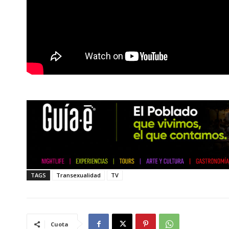
TAGS
Transexualidad
TV
Cuota