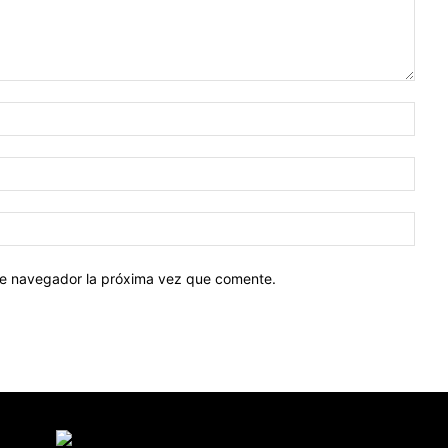
Nomb
Corr
elect
Sitio
web:
ste navegador la próxima vez que comente.