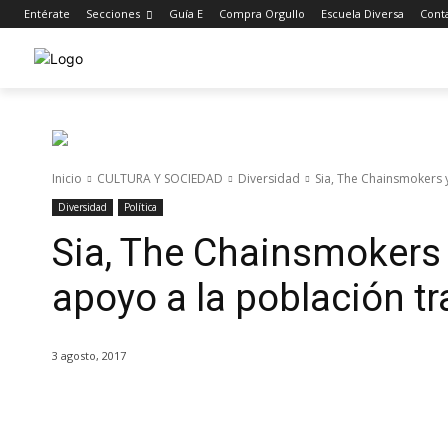
Entérate
Secciones
Guía E
Compra Orgullo
Escuela Diversa
Cont
Inicio
CULTURA Y SOCIEDAD
Diversidad
Sia, The Chainsmokers y
Diversidad
Política
Sia, The Chainsmokers y
apoyo a la población t
3 agosto, 2017
Cuota