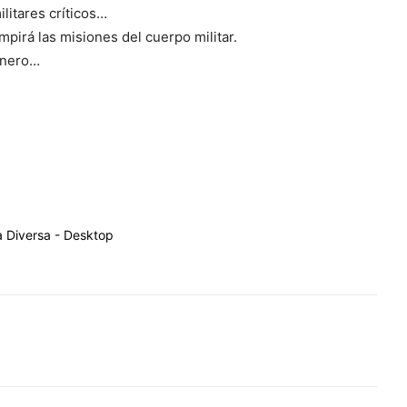
litares críticos…
pirá las misiones del cuerpo militar.
énero…