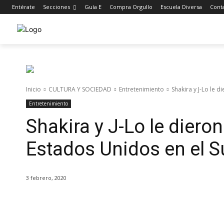
Entérate
Secciones
Guía E
Compra Orgullo
Escuela Diversa
Cont
Inicio
CULTURA Y SOCIEDAD
Entretenimiento
Shakira y J-Lo le d
Entretenimiento
Shakira y J-Lo le dieron
Estados Unidos en el S
3 febrero, 2020
Cuota