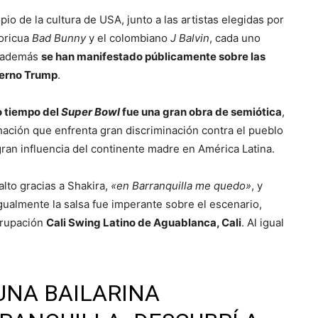
io de la cultura de USA, junto a las artistas elegidas por
boricua
Bad Bunny
y el colombiano
J Balvin
, cada uno
e además
se han manifestado públicamente sobre las
bierno Trump
.
o tiempo del
Super Bowl
fue una gran obra de semiótica
,
nación que enfrenta gran discriminación contra el pueblo
ran influencia del continente madre en América Latina.
alto gracias a Shakira,
«en Barranquilla me quedo»
, y
Igualmente la salsa fue imperante sobre el escenario,
grupación
Cali Swing Latino de Aguablanca, Cali
. Al igual
 UNA BAILARINA