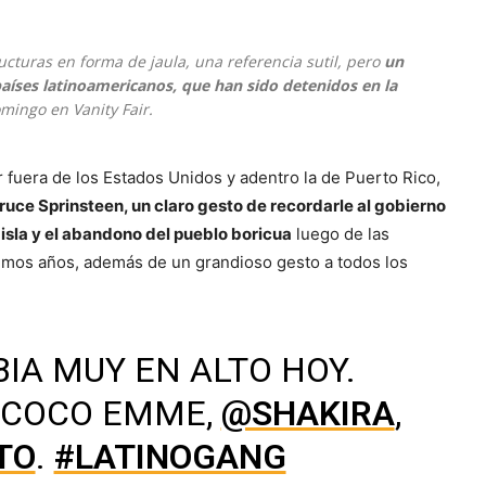
cturas en forma de jaula, una referencia sutil, pero
un
 países latinoamericanos, que han sido detenidos en la
domingo en
Vanity Fair
.
r fuera de los Estados Unidos y adentro la de Puerto Rico,
ruce Sprinsteen, un claro gesto de recordarle al gobierno
isla y el abandono del pueblo boricua
luego de las
ltimos años, además de un grandioso gesto a todos los
IA MUY EN ALTO HOY.
 COCO EMME,
@SHAKIRA
,
TO
.
#LATINOGANG