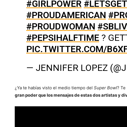
#GIRLPOWER
#LETSGE
#PROUDAMERICAN
#PR
#PROUDWOMAN
#SBLI
#PEPSIHALFTIME
? GET
PIC.TWITTER.COM/B6
— JENNIFER LOPEZ (@
¿Ya te habías visto el medio tiempo del
Super Bowl
? Te
gran poder que los mensajes de estas dos artistas y di