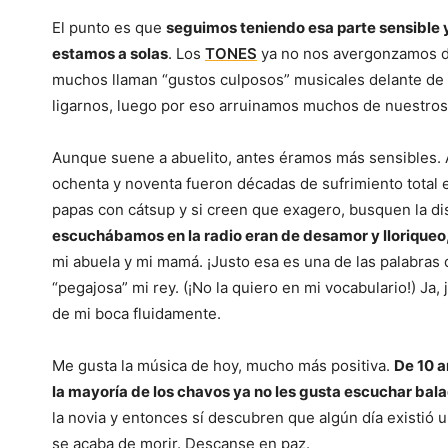
El punto es que
seguimos teniendo esa parte sensible
estamos a solas
. Los
TONES
ya no nos avergonzamos de
muchos llaman “gustos culposos” musicales delante de
ligarnos, luego por eso arruinamos muchos de nuestros l
Aunque suene a abuelito, antes éramos más sensibles.
ochenta y noventa fueron décadas de sufrimiento total e
papas con cátsup y si creen que exagero, busquen la di
escuchábamos en la radio eran de desamor y lloriqueo,
mi abuela y mi mamá. ¡Justo esa es una de las palabras 
“pegajosa” mi rey. (¡No la quiero en mi vocabulario!) Ja
de mi boca fluidamente.
Me gusta la música de hoy, mucho más positiva.
De 10 a
la mayoría de los chavos ya no les gusta escuchar bala
la novia y entonces sí descubren que algún día existió u
se acaba de morir. Descanse en paz.