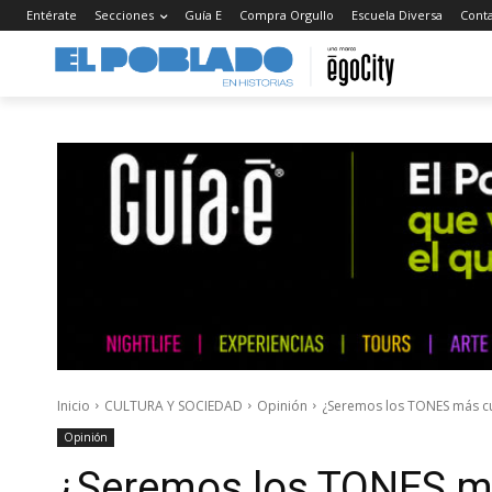
Entérate
Secciones
Guía E
Compra Orgullo
Escuela Diversa
Cont
Inicio
CULTURA Y SOCIEDAD
Opinión
¿Seremos los TONES más cur
Opinión
¿Seremos los TONES má