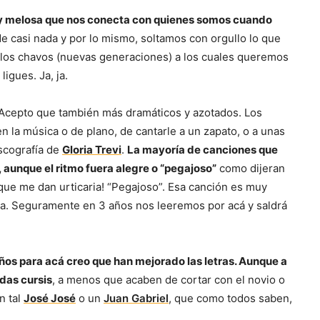
 y melosa que nos conecta con quienes somos cuando
 casi nada y por lo mismo, soltamos con orgullo lo que
 los chavos (nuevas generaciones) a los cuales queremos
igues. Ja, ja.
 Acepto que también más dramáticos y azotados. Los
n la música o de plano, de cantarle a un zapato, o a unas
scografía de
Gloria Trevi
.
La mayoría de canciones que
 aunque el ritmo fuera alegre o “pegajoso”
como dijeran
que me dan urticaria! “Pegajoso”. Esa canción es muy
, ja. Seguramente en 3 años nos leeremos por acá y saldrá
ños para acá creo que han mejorado las letras. Aunque a
das cursis
, a menos que acaben de cortar con el novio o
n tal
José José
o un
Juan Gabriel
, que como todos saben,