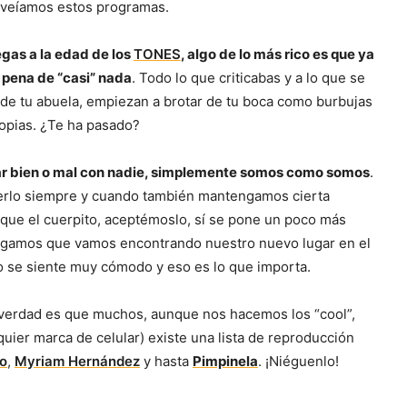
 veíamos estos programas.
gas a la edad de los
TONES
, algo de lo más rico es que ya
 pena de “casi” nada
. Todo lo que criticabas y a lo que se
, de tu abuela, empiezan a brotar de tu boca como burbujas
ropias. ¿Te ha pasado?
dar bien o mal con nadie, simplemente somos como somos
.
erlo siempre y cuando también mantengamos cierta
rque el cuerpito, aceptémoslo, sí se pone un poco más
 Digamos que vamos encontrando nuestro nuevo lugar en el
ero se siente muy cómodo y eso es lo que importa.
a verdad es que muchos, aunque nos hacemos los “cool”,
lquier marca de celular) existe una lista de reproducción
io
,
Myriam Hernández
y hasta
Pimpinela
. ¡Niéguenlo!