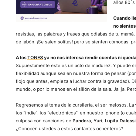
años 80´s
Cuando lle
no sientes
resistías, las palabras y frases que odiabas de tu mamá
de jabón. ¡Se salen solitas! pero se sienten cómodas, p
A los
TONES
ya no nos interesa rendir cuentas ni que
Supuestamente este es un acto de madurez. Y puede s
flexibilidad aunque sea en nuestra forma de pensar (po
flojo que antes, empieza a luchar contra la gravedad).
mundo, o por lo menos en el sillón de la sala. Ja, ja. P
Regresemos al tema de la cursilería, el ser melosos. L
los “indie”, los “electrónicos”, en nuestro iphone (o cua
culposa con canciones de
Pandora
,
Yuri
,
Lupita Daless
¿Conocen ustedes a estos cantantes ochenteros?