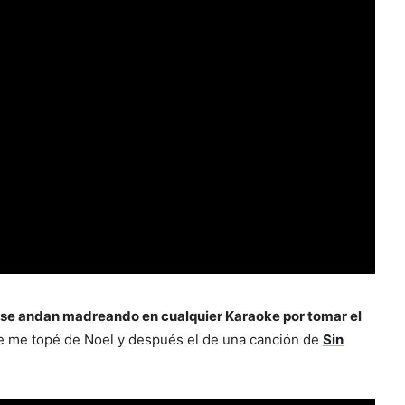
 se andan madreando en cualquier Karaoke por tomar el
que me topé de Noel y después el de una canción de
Sin