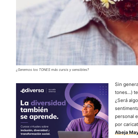
¿Seremos los TONES más cursis y sensibles?
Sin genera
tones…) t
¿Será alg
sentiment
personal e
por caric
Abeja Ma