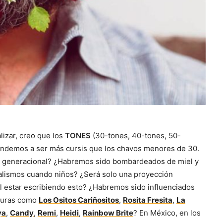
lizar, creo que los
TONES
(30-tones, 40-tones, 50-
endemos a ser más cursis que los chavos menores de 30.
o generacional? ¿Habremos sido bombardeados de miel y
alismos cuando niños? ¿Será solo una proyección
l estar escribiendo esto? ¿Habremos sido influenciados
aturas como
Los Ositos Cariñositos
,
Rosita Fresita
,
La
ya
,
Candy
,
Remi
,
Heidi
,
Rainbow Brite
? En México, en los