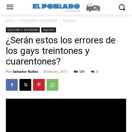
Inicio
CULTURA Y SOCIEDAD
Opinión
CULTURA Y SOCIEDAD
Opinión
¿Serán estos los errores de
los gays treintones y
cuarentones?
Por
Salvador Nuñez
-
28 febrero, 2017
589
0