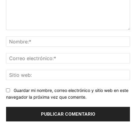
Comentario:
No
Co
ele
Sit
we
Guardar mi nombre, correo electrónico y sitio web en este
navegador la próxima vez que comente.