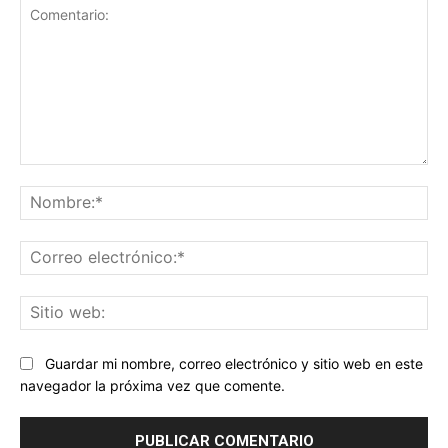
Comentario:
No
Co
ele
Sit
we
Guardar mi nombre, correo electrónico y sitio web en este
navegador la próxima vez que comente.