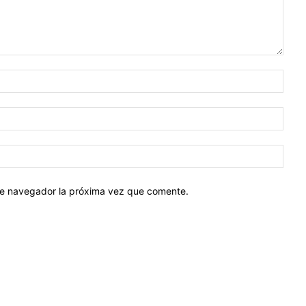
Nomb
Corr
elect
Sitio
web:
ste navegador la próxima vez que comente.