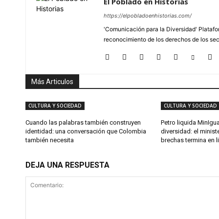
El Poblado en Historias
https://elpobladoenhistorias.com/
'Comunicación para la Diversidad' Platafor
reconocimiento de los derechos de los se
Más Articulos
CULTURA Y SOCIEDAD
CULTURA Y SOCIEDAD
Cuando las palabras también construyen
Petro liquida MinIgu
identidad: una conversación que Colombia
diversidad: el minist
también necesita
brechas termina en l
DEJA UNA RESPUESTA