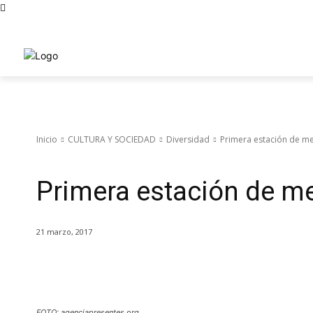
Entérate
Secciones
Guía E
Compra Orgullo
Escuela Diversa
Contacto
Inicio
CULTURA Y SOCIEDAD
Diversidad
Primera estación de m
Diversidad
Primera estación de m
21 marzo, 2017
Cuota
FOTO: agenciapresentes.org