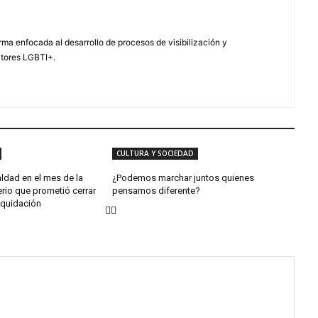
ma enfocada al desarrollo de procesos de visibilización y
ctores LGBTI+.
CULTURA Y SOCIEDAD
aldad en el mes de la
¿Podemos marchar juntos quienes
erio que prometió cerrar
pensamos diferente?
iquidación