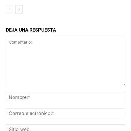
DEJA UNA RESPUESTA
Comentario:
No
Co
ele
Sit