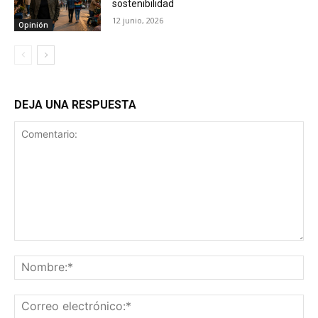
sostenibilidad
12 junio, 2026
Opinión
DEJA UNA RESPUESTA
Comentario:
No
Co
ele