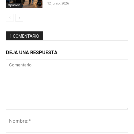
12 junio, 2026
Opinión
1 COMENTARIO
DEJA UNA RESPUESTA
Comentario:
No