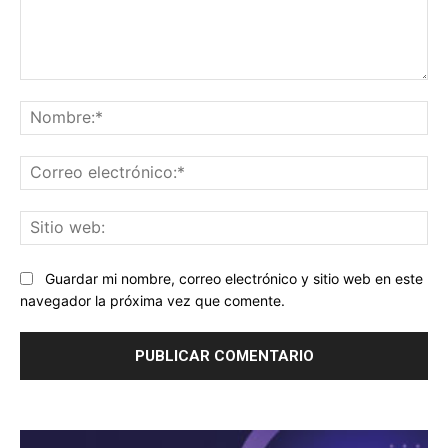
Comentario:
No
Co
ele
Sit
we
Guardar mi nombre, correo electrónico y sitio web en este
navegador la próxima vez que comente.