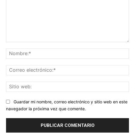
Comentario:
No
Co
ele
Sit
we
Guardar mi nombre, correo electrónico y sitio web en este
navegador la próxima vez que comente.