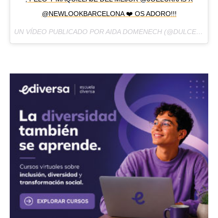
@NEWLOOKBARCELONA ❤️ OS ADORO!!!
UN VÍDEO PUBLICADO POR AIDA DOMENECH (@DULCEIDA) EL