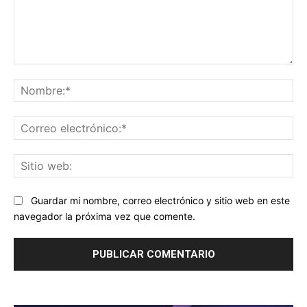
Comentario:
No
Co
ele
Sit
we
Guardar mi nombre, correo electrónico y sitio web en este
navegador la próxima vez que comente.