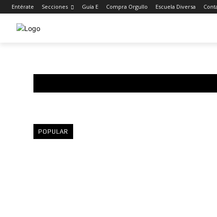
Entérate
Secciones
Guía E
Compra Orgullo
Escuela Diversa
Cont
POPULAR