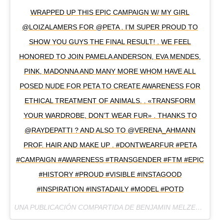
WRAPPED UP THIS EPIC CAMPAIGN W/ MY GIRL
@LOIZALAMERS FOR @PETA . I’M SUPER PROUD TO
SHOW YOU GUYS THE FINAL RESULT! . WE FEEL
HONORED TO JOIN PAMELA ANDERSON, EVA MENDES,
PINK, MADONNA AND MANY MORE WHOM HAVE ALL
POSED NUDE FOR PETA TO CREATE AWARENESS FOR
ETHICAL TREATMENT OF ANIMALS. . «TRANSFORM
YOUR WARDROBE, DON’T WEAR FUR» . THANKS TO
@RAYDEPATTI ? AND ALSO TO @VERENA_AHMANN
PROF. HAIR AND MAKE UP . #DONTWEARFUR #PETA
#CAMPAIGN #AWARENESS #TRANSGENDER #FTM #EPIC
#HISTORY #PROUD #VISIBLE #INSTAGOOD
#INSPIRATION #INSTADAILY #MODEL #POTD
UNA PUBLICACIÓN COMPARTIDA DE BENJAMIN MELZER (@EGOSHOOTER) EL