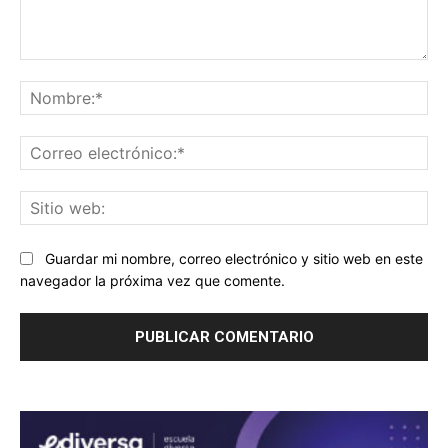
Comentario:
No
Co
ele
Sit
we
Guardar mi nombre, correo electrónico y sitio web en este
navegador la próxima vez que comente.