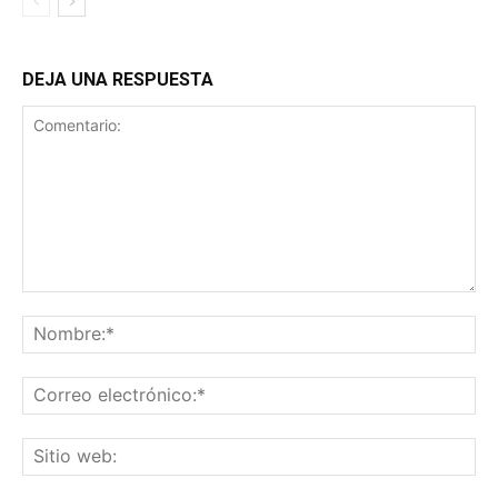
DEJA UNA RESPUESTA
Comentario:
No
Co
ele
Sit
we