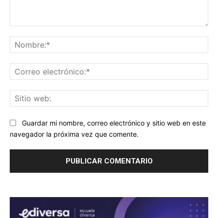
Comentario:
No
Co
ele
Sit
we
Guardar mi nombre, correo electrónico y sitio web en este
navegador la próxima vez que comente.