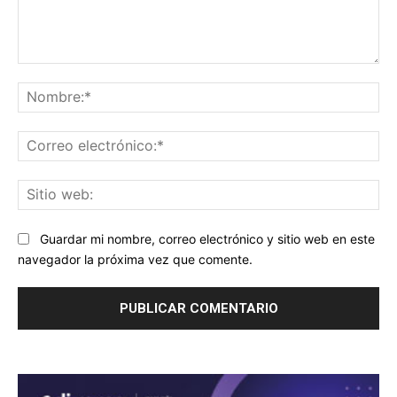
Comentario:
No
Co
ele
Sit
we
Guardar mi nombre, correo electrónico y sitio web en este
navegador la próxima vez que comente.