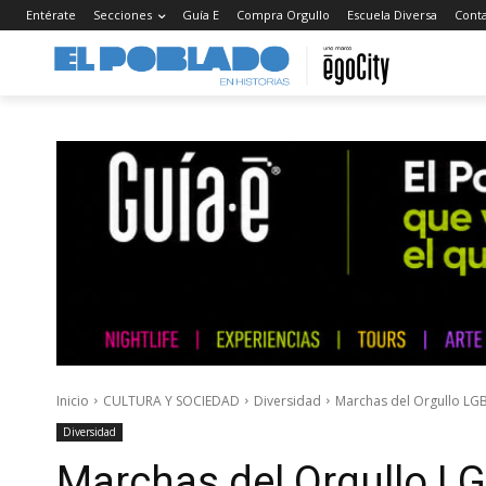
Entérate
Secciones
Guía E
Compra Orgullo
Escuela Diversa
Cont
Inicio
CULTURA Y SOCIEDAD
Diversidad
Marchas del Orgullo LG
Diversidad
Marchas del Orgullo L