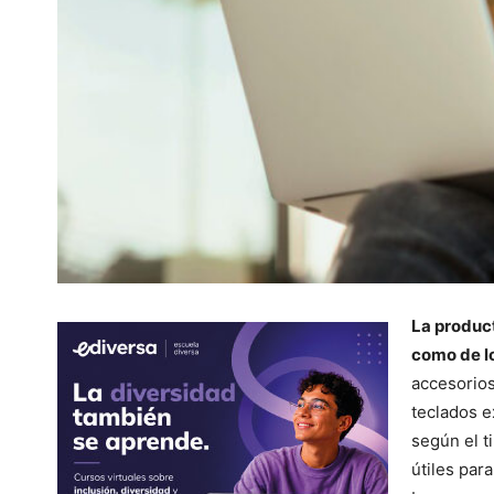
La produc
como de lo
accesorios
teclados e
según el t
útiles par