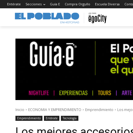
Entérate
Secciones
Guía E
Compra Orgullo
Escuela Diversa
Cont
Inicio
ECONOMIA Y EMPRENDIMIENTO
Emprendimiento
Los mejo
Emprendimiento
Entérate
Tecnología
Los mejores accesorios