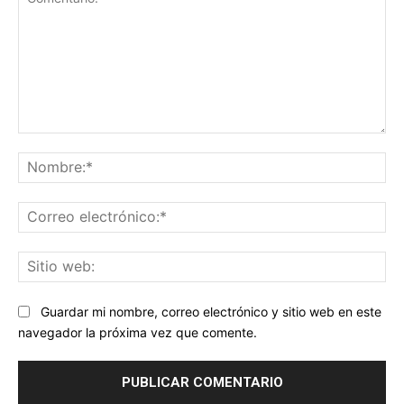
Comentario:
No
Co
ele
Sit
we
Guardar mi nombre, correo electrónico y sitio web en este
navegador la próxima vez que comente.