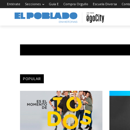
Entérate
Secciones
Guía E
Compra Orgullo
Escuela Diversa
Cont
POPULAR