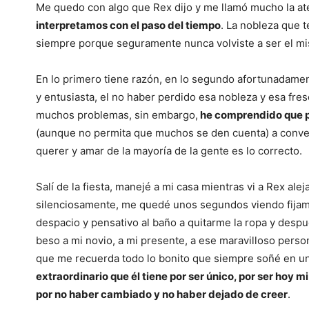
Me quedo con algo que Rex dijo y me llamó mucho la ate
interpretamos con el paso del tiempo
. La nobleza que 
siempre porque seguramente nunca volviste a ser el mi
En lo primero tiene razón, en lo segundo afortunadamen
y entusiasta, el no haber perdido esa nobleza y esa fre
muchos problemas, sin embargo,
he comprendido que pr
(aunque no permita que muchos se den cuenta) a convert
querer y amar de la mayoría de la gente es lo correcto.
Salí de la fiesta, manejé a mi casa mientras vi a Rex ale
silenciosamente, me quedé unos segundos viendo fijamen
despacio y pensativo al baño a quitarme la ropa y despué
beso a mi novio, a mi presente, a ese maravilloso pers
que me recuerda todo lo bonito que siempre soñé en un
extraordinario que él tiene por ser único, por ser hoy mi
por no haber cambiado y no haber dejado de creer
.