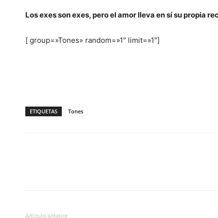
Los exes son exes, pero el amor lleva en sí su propia 
[ group=»Tones» random=»1″ limit=»1″]
ETIQUETAS
Tones
Artículo anterior