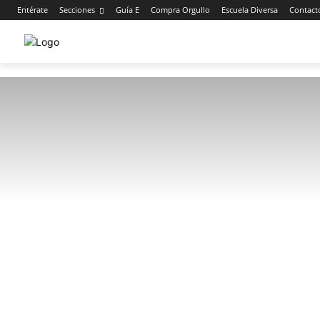
Entérate
Secciones
Guía E
Compra Orgullo
Escuela Diversa
Contact