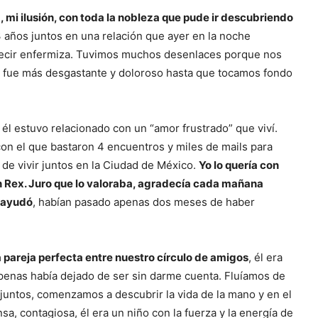
, mi ilusión, con toda la nobleza que pude ir descubriendo
3 años juntos en una relación que ayer en la noche
o decir enfermiza. Tuvimos muchos desenlaces porque nos
dio fue más desgastante y doloroso hasta que tocamos fondo
él estuvo relacionado con un “amor frustrado” que viví.
on el que bastaron 4 encuentros y miles de mails para
 de vivir juntos en la Ciudad de México.
Yo lo quería con
en Rex. Juro que lo valoraba, agradecía cada mañana
o ayudó
, habían pasado apenas dos meses de haber
a pareja perfecta entre nuestro círculo de amigos
, él era
apenas había dejado de ser sin darme cuenta. Fluíamos de
 juntos, comenzamos a descubrir la vida de la mano y en el
sa, contagiosa, él era un niño con la fuerza y la energía de