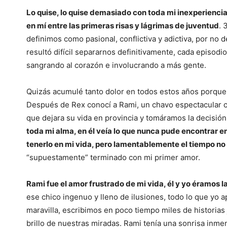
Lo quise, lo quise demasiado con toda mi inexperiencia
en mí entre las primeras risas y lágrimas de juventud
. 
definimos como pasional, conflictiva y adictiva, por n
resultó difícil separarnos definitivamente, cada episo
sangrando al corazón e involucrando a más gente.
Quizás acumulé tanto dolor en todos estos años porque 
Después de Rex conocí a Rami, un chavo espectacular c
que dejara su vida en provincia y tomáramos la decisión
toda mi alma, en él veía lo que nunca pude encontrar 
tenerlo en mi vida, pero lamentablemente el tiempo n
“supuestamente” terminado con mi primer amor.
Rami fue el amor frustrado de mi vida, él y yo éramos l
ese chico ingenuo y lleno de ilusiones, todo lo que yo 
maravilla, escribimos en poco tiempo miles de historias
brillo de nuestras miradas. Rami tenía una sonrisa inmen