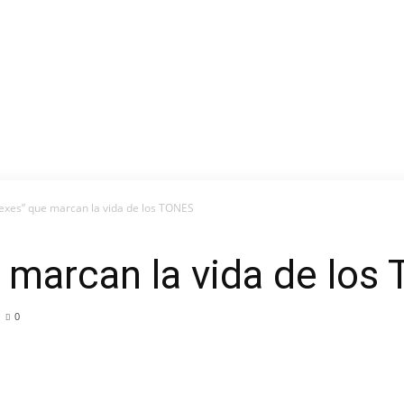
“exes” que marcan la vida de los TONES
 marcan la vida de los
0