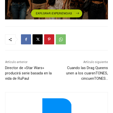
Artículo anterior
Artículo siguiente
Director de «Star Wars»
Cuando las Drag Queens
producirá serie basada en la
unen a los cuarenTONES,
vida de RuPaul
cincuenTONES…