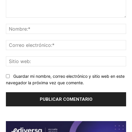
Comentario:
No
Co
ele
Sit
we
Guardar mi nombre, correo electrónico y sitio web en este
navegador la próxima vez que comente.